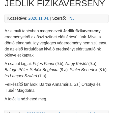
JEDLIK FIZIKAVERSENY
Közzétéve:
2020.11.04.
| Szerző:
TNJ
Az elmúlt tanévben megredezett
Jedlik fizikaverseny
eredményeiről az őszi szünet előtt értesültünk. Mivel a
döntő elmaradt, így végleges végeredmény nem született,
de az első fordulóban kiváló eredményt elért tanulóink
oklevelet kaptak.
A csapat tagjai:
Fejes Fanni
(9.b),
Nagy Kristóf
(9.a),
Balogh Péter, Sebők Boglárka
(8.a),
Pintér Benedek
(8.b)
és
Lamper Szilárd
(7.a)
Felkészítő tanárok: Bartha Annamária, Szíj Orsolya és
Hübér Magdolna
A fotót
itt
nézheted meg.