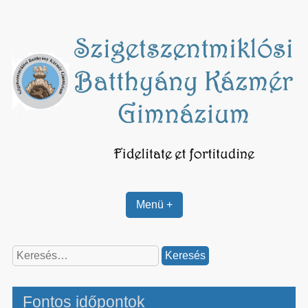
Skip
to
content
Menü +
Keresés:
Fontos időpontok