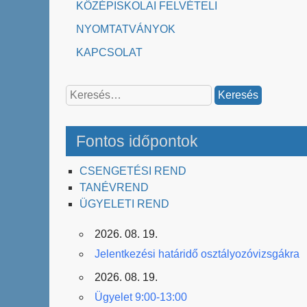
KÖZÉPISKOLAI FELVÉTELI
NYOMTATVÁNYOK
KAPCSOLAT
Keresés:
Fontos időpontok
CSENGETÉSI REND
TANÉVREND
ÜGYELETI REND
2026. 08. 19.
Jelentkezési határidő osztályozóvizsgákra
2026. 08. 19.
Ügyelet 9:00-13:00