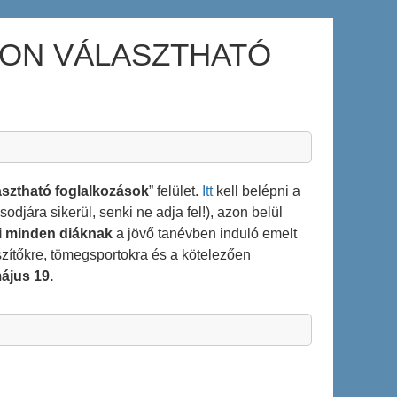
DON VÁLASZTHATÓ
sztható foglalkozások
” felület.
Itt
kell belépni a
jára sikerül, senki ne adja fel!), azon belül
ni minden diáknak
a jövő tanévben induló emelt
szítőkre, tömegsportokra és a kötelezően
ájus 19.