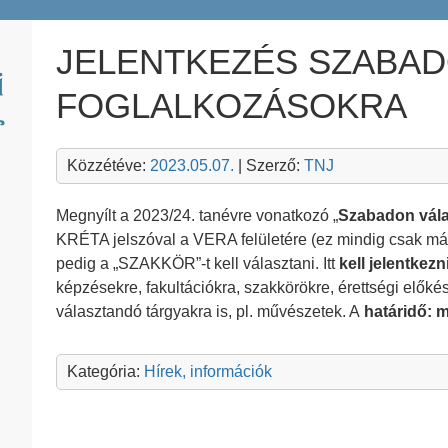
JELENTKEZÉS SZABA
FOGLALKOZÁSOKRA
Közzétéve:
2023.05.07.
| Szerző:
TNJ
Megnyílt a 2023/24. tanévre vonatkozó „
Szabadon vála
KRÉTA jelszóval a VERA felületére (ez mindig csak másod
pedig a „SZAKKÖR”-t kell választani. Itt
kell
jelentkez
képzésekre, fakultációkra, szakkörökre, érettségi előké
választandó tárgyakra is, pl. művészetek. A
határidő: m
Kategória:
Hírek, információk