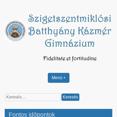
Skip
to
content
Menü +
Keresés:
Fontos időpontok