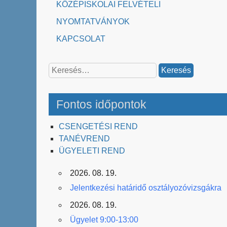
KÖZÉPISKOLAI FELVÉTELI
NYOMTATVÁNYOK
KAPCSOLAT
Keresés:
Fontos időpontok
CSENGETÉSI REND
TANÉVREND
ÜGYELETI REND
2026. 08. 19.
Jelentkezési határidő osztályozóvizsgákra
2026. 08. 19.
Ügyelet 9:00-13:00