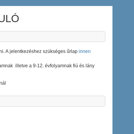
NULÓ
ázni. A jelentkezéshez szükséges űrlap
innen
yamnak illetve a 9-12. évfolyamnak fiú és lány
nál