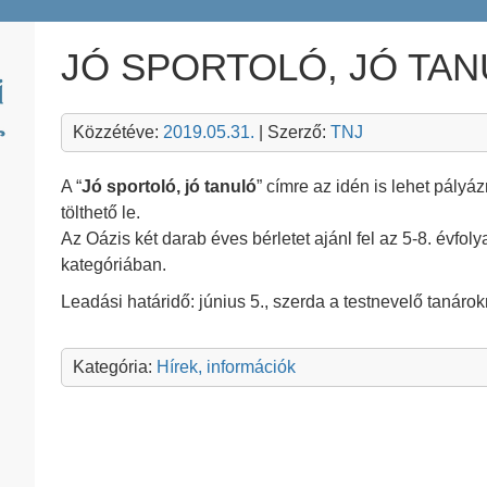
JÓ SPORTOLÓ, JÓ TA
Közzétéve:
2019.05.31.
| Szerző:
TNJ
A “
Jó sportoló, jó tanuló
” címre az idén is lehet pály
tölthető le.
Az Oázis két darab éves bérletet ajánl fel az 5-8. évfol
kategóriában.
Leadási határidő: június 5., szerda a testnevelő tanárok
Kategória:
Hírek, információk