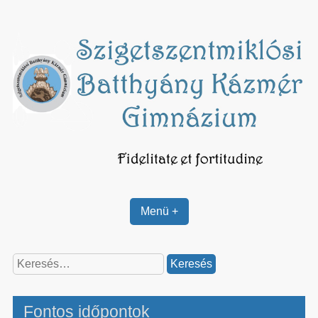
Skip
to
content
Menü +
Keresés:
Fontos időpontok