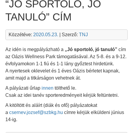
“JÓ SPORTOLÓ, JÓ
TANULÓ” CÍM
Közzétéve:
2020.05.23.
| Szerző:
TNJ
Az idén is megpályázható a
„Jó sportoló, jó tanuló”
cím
az Oázis Wellness Park támogatásával. Az 5-8. és a 9-12.
évfolyamokon 1-1 fiú és 1-1 lány győztest hirdetünk.
A nyertesek oklevelet és 1 éves Oázis bérletet kapnak,
amit majd a titkárságon vehetnek át.
A pályázati űrlap
innen
tölthető le.
Csak az idei tanév sporteredményeit kérjük feltüntetni.
A kitöltött és aláírt (diák és ofő) pályázatokat
a
csernev.jozsef@szbkg.hu
címre kérjük elküldeni június
14-ig.