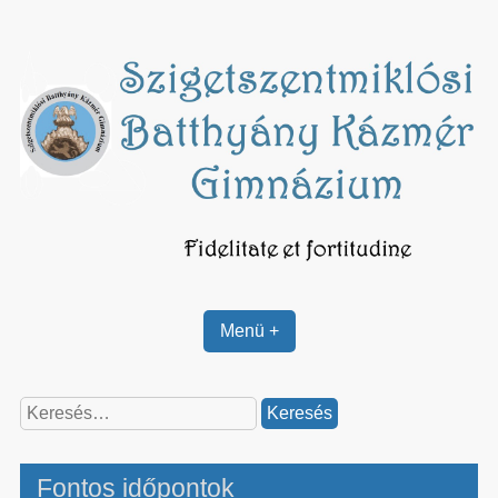
Skip
to
content
Menü +
Keresés:
Fontos időpontok