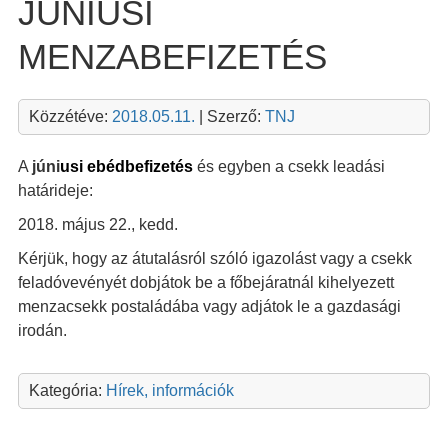
JÚNIUSI
MENZABEFIZETÉS
Közzétéve:
2018.05.11.
| Szerző:
TNJ
A
júni
u
si
ebédbefizetés
és egyben a csekk leadási
határideje:
2018. május 22., kedd.
Kérjük, hogy az átutalásról szóló igazolást vagy a csekk
feladóvevényét dobjátok be a főbejáratnál kihelyezett
menzacsekk postaládába vagy adjátok le a gazdasági
irodán.
Kategória:
Hírek, információk