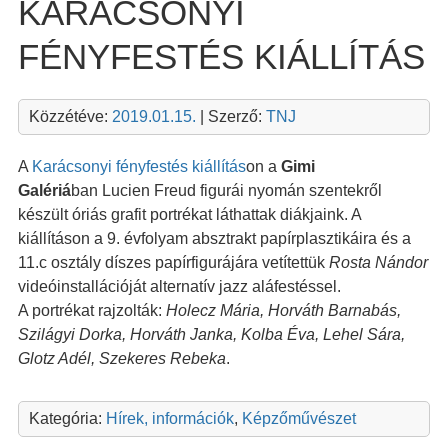
KARÁCSONYI
FÉNYFESTÉS KIÁLLÍTÁS
Közzétéve:
2019.01.15.
| Szerző:
TNJ
A
Karácsonyi fényfestés kiállítás
on a
Gimi
Galériá
ban Lucien Freud figurái nyomán szentekről
készült óriás grafit portrékat láthattak diákjaink. A
kiállításon a 9. évfolyam absztrakt papírplasztikáira és a
11.c osztály díszes papírfigurájára vetítettük
Rosta Nándor
videóinstallációját alternatív jazz aláfestéssel.
A portrékat rajzolták:
Holecz Mária, Horváth Barnabás,
Szilágyi Dorka, Horváth Janka, Kolba Éva, Lehel Sára,
Glotz Adél, Szekeres Rebeka
.
Kategória:
Hírek, információk
,
Képzőművészet