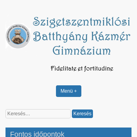
Skip
to
content
Menü +
Keresés:
Fontos időpontok