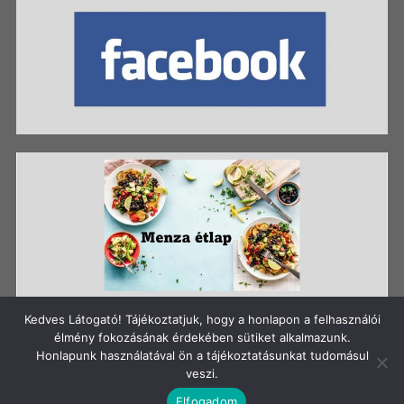
Kedves Látogató! Tájékoztatjuk, hogy a honlapon a felhasználói
élmény fokozásának érdekében sütiket alkalmazunk.
Honlapunk használatával ön a tájékoztatásunkat tudomásul
Szerzői jog: Szigetszentmiklósi Batthyány Kázmér
veszi.
Gimnázium
Elfogadom