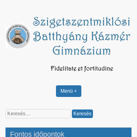
Skip
to
content
Menü +
Keresés:
Fontos időpontok