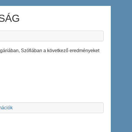
KSÁG
gáriában, Szófiában a következő eredményeket
rmációk