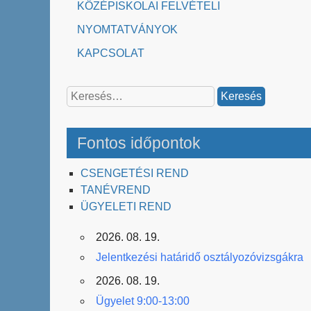
KÖZÉPISKOLAI FELVÉTELI
NYOMTATVÁNYOK
KAPCSOLAT
Keresés:
Fontos időpontok
CSENGETÉSI REND
TANÉVREND
ÜGYELETI REND
2026. 08. 19.
Jelentkezési határidő osztályozóvizsgákra
2026. 08. 19.
Ügyelet 9:00-13:00