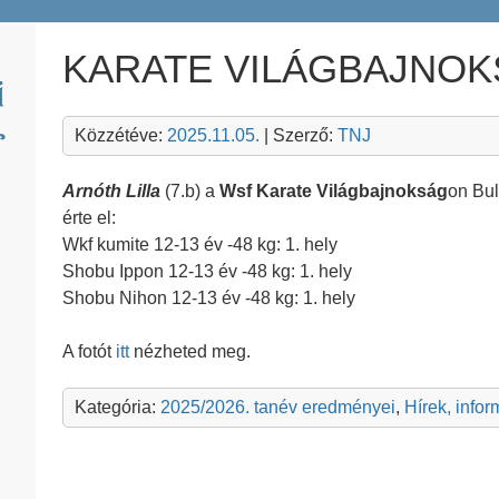
KARATE VILÁGBAJNO
Közzétéve:
2025.11.05.
| Szerző:
TNJ
Arnóth Lilla
(7.b) a
Wsf Karate Világbajnokság
on Bul
érte el:
Wkf kumite 12-13 év -48 kg: 1. hely
Shobu Ippon 12-13 év -48 kg: 1. hely
Shobu Nihon 12-13 év -48 kg: 1. hely
A fotót
itt
nézheted meg.
Kategória:
2025/2026. tanév eredményei
,
Hírek, info