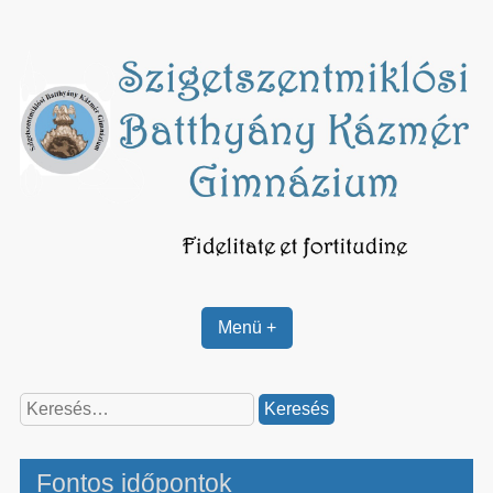
Skip
to
content
Menü +
Keresés:
Fontos időpontok