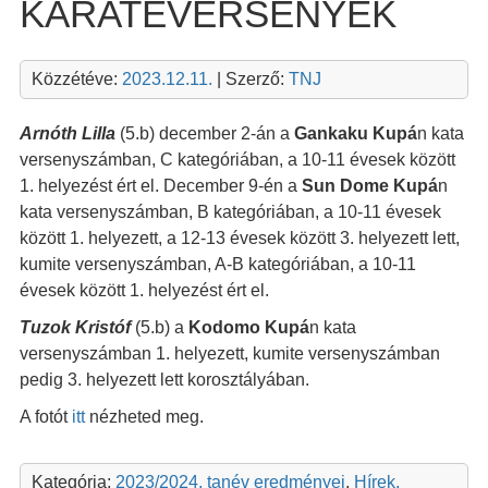
KARATEVERSENYEK
Közzétéve:
2023.12.11.
| Szerző:
TNJ
Arnóth Lilla
(5.b) december 2-án a
Gankaku Kupá
n kata
versenyszámban, C kategóriában, a 10-11 évesek között
1. helyezést ért el. December 9-én a
Sun Dome Kupá
n
kata versenyszámban, B kategóriában, a 10-11 évesek
között 1. helyezett, a 12-13 évesek között 3. helyezett lett,
kumite versenyszámban, A-B kategóriában, a 10-11
évesek között 1. helyezést ért el.
Tuzok Kristóf
(5.b)
a
Kodomo Kupá
n kata
versenyszámban 1. helyezett, kumite versenyszámban
pedig 3. helyezett lett korosztályában.
A fotót
itt
nézheted meg.
Kategória:
2023/2024. tanév eredményei
,
Hírek,