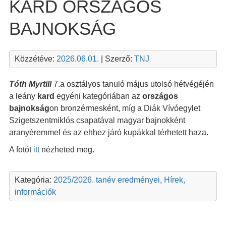
KARD ORSZÁGOS
BAJNOKSÁG
Közzétéve:
2026.06.01.
| Szerző:
TNJ
Tóth Myrtill
7.a osztályos tanuló május utolsó hétvégéjén
a leány
kard
egyéni kategóriában az
országos
bajnokság
on bronzérmesként, míg a Diák Vívóegylet
Szigetszentmiklós csapatával magyar bajnokként
aranyéremmel és az ehhez járó kupákkal térhetett haza.
A fotót
itt
nézheted meg.
Kategória:
2025/2026. tanév eredményei
,
Hírek,
információk