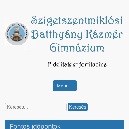
Skip
to
content
Menü +
Keresés:
Fontos időpontok