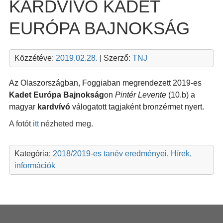
KARDVÍVÓ KADET
EURÓPA BAJNOKSÁG
Közzétéve:
2019.02.28.
| Szerző:
TNJ
Az Olaszországban, Foggiaban megrendezett 2019-es
Kadet
Európa Bajnokság
on
Pintér Levente
(10.b) a
magyar
kardvívó
válogatott tagjaként bronzérmet nyert.
A fotót
itt
nézheted meg.
Kategória:
2018/2019-es tanév eredményei
,
Hírek,
információk