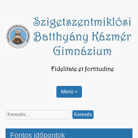
Skip
to
content
Menü +
Keresés:
Fontos időpontok