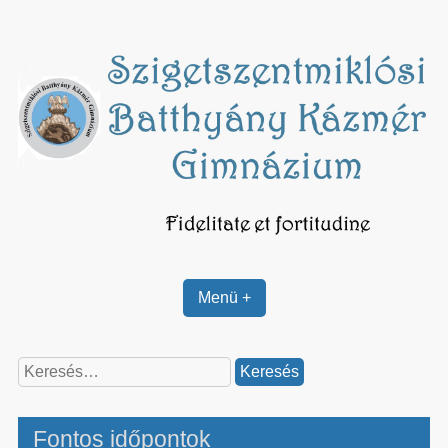
Skip
to
content
Menü +
Keresés:
Fontos időpontok