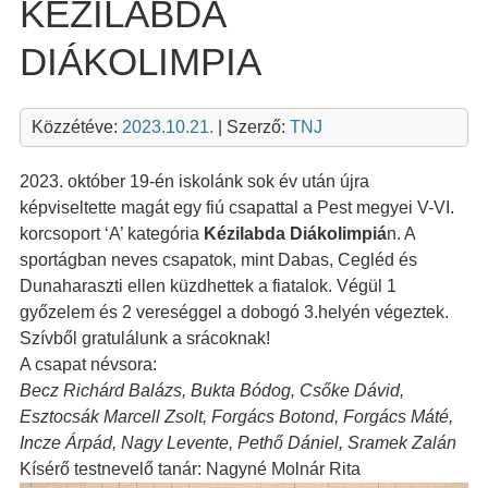
KÉZILABDA
DIÁKOLIMPIA
Közzétéve:
2023.10.21.
| Szerző:
TNJ
2023. október 19-én iskolánk sok év után újra
képviseltette magát egy fiú csapattal a Pest megyei V-VI.
korcsoport ‘A’ kategória
Kézilabda Diákolimpiá
n. A
sportágban neves csapatok, mint Dabas, Cegléd és
Dunaharaszti ellen küzdhettek a fiatalok. Végül 1
győzelem és 2 vereséggel a dobogó 3.helyén végeztek.
Szívből gratulálunk a srácoknak!
A csapat névsora:
Becz Richárd Balázs, Bukta Bódog, Csőke Dávid,
Esztocsák Marcell Zsolt, Forgács Botond, Forgács Máté,
Incze Árpád, Nagy Levente, Pethő Dániel, Sramek Zalán
Kísérő testnevelő tanár: Nagyné Molnár Rita