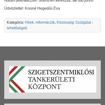
Nálam jelentkezzen Teams-en keresztül, aki tud jönni!
Üdvözlettel: Kissné Hegedűs Éva
Kategória:
Hírek, információk
,
Közösségi Szolgálat -
lehetőségek