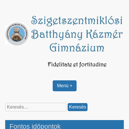
Skip
to
content
Menü +
Keresés:
Fontos időpontok