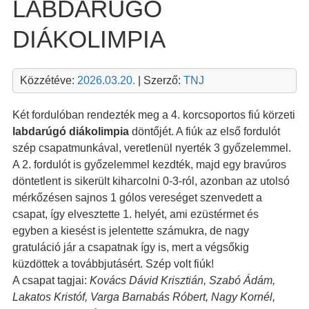
LABDARÚGÓ
DIÁKOLIMPIA
Közzétéve:
2026.03.20.
| Szerző:
TNJ
Két fordulóban rendezték meg a 4. korcsoportos fiú körzeti
labdarúgó diákolimpia
döntőjét. A fiúk az első fordulót
szép csapatmunkával, veretlenül nyerték 3 győzelemmel.
A 2. fordulót is győzelemmel kezdték, majd egy bravúros
döntetlent is sikerült kiharcolni 0-3-ról, azonban az utolsó
mérkőzésen sajnos 1 gólos vereséget szenvedett a
csapat, így elvesztette 1. helyét, ami ezüstérmet és
egyben a kiesést is jelentette számukra, de nagy
gratuláció jár a csapatnak így is, mert a végsőkig
küzdöttek a továbbjutásért. Szép volt fiúk!
A csapat tagjai:
Kovács Dávid Krisztián, Szabó Ádám,
Lakatos Kristóf, Varga Barnabás Róbert, Nagy Kornél,