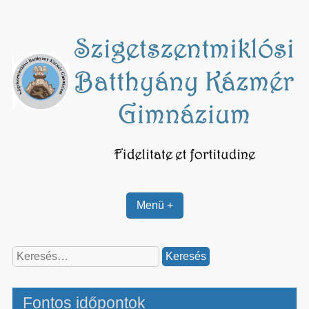
Skip
to
content
Menü +
Keresés:
Fontos időpontok