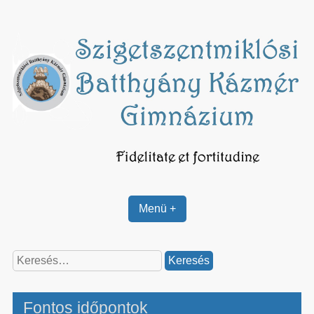
Skip
to
content
Menü +
Keresés:
Fontos időpontok