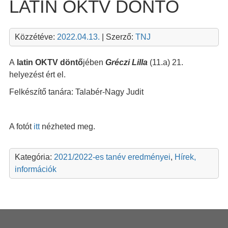
LATIN OKTV DÖNTŐ
Közzétéve:
2022.04.13.
| Szerző:
TNJ
A
latin OKTV döntő
jében
Gréczi Lilla
(11.a) 21.
helyezést ért el.
Felkészítő tanára: Talabér-Nagy Judit
A fotót
itt
nézheted meg.
Kategória:
2021/2022-es tanév eredményei
,
Hírek,
információk