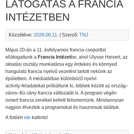
LÁTOGATÁS A FRANCIA
INTÉZETBEN
Közzétéve:
2026.06.11.
| Szerző:
TNJ
Május 20-án a 11. évfolyamos francia csoporttal
ellátogattunk a
Francia Intézet
be, ahol Ulysse Heisert, az
oktatási osztály munkatársa egy érdekes és könnyed
hangulatú francia nyelvű vezetést tartott nekünk az
épületben. A médiatárban különböző nyelvi
activity‑feladatokat próbáltunk ki, többek között az ország–
város–fiú–lány francia változatát is. A program végén
ismert francia zenéket kellett felismernünk. Mindannyian
nagyon élveztük a programokat és hasznosak találtuk.
A fotóért
ide
kattints!