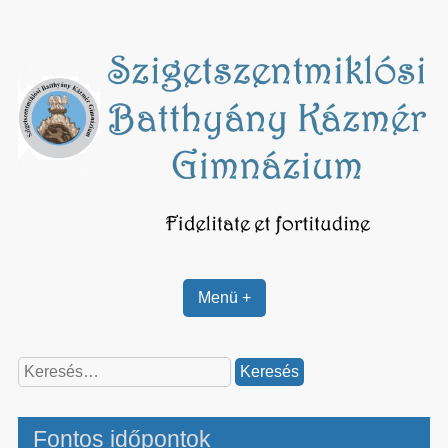
Skip
to
content
Menü +
Keresés:
Fontos időpontok