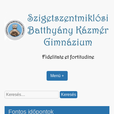
Skip
to
content
Menü +
Keresés:
Fontos időpontok