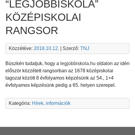
“LEGJOBBISKOLA”
KÖZÉPISKOLAI
RANGSOR
Közzétéve:
2018.10.12.
| Szerző:
TNJ
Büszkén tudatjuk, hogy a
legjobbiskola.hu
oldalon az idén
először közzétett rangsorban az 1678 középiskolai
tagozat között 8 évfolyamos képzésünk az 54., 1+4
évfolyamos képzésünk pedig a 65. helyen szerepel.
Kategória:
Hírek, információk