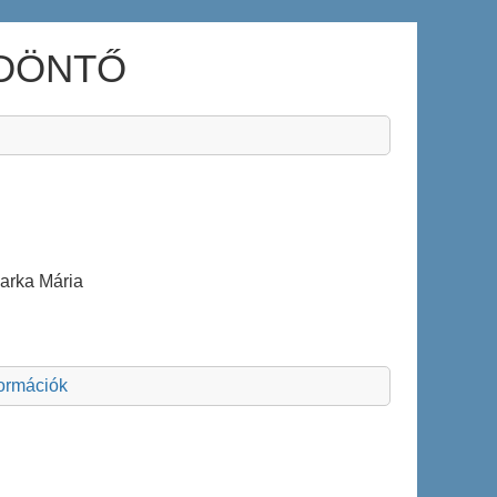
 DÖNTŐ
arka Mária
formációk