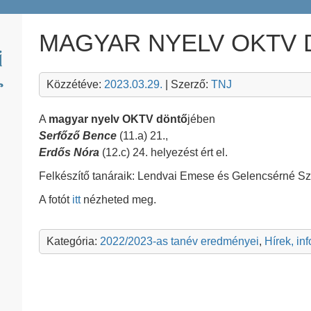
MAGYAR NYELV OKTV
Közzétéve:
2023.03.29.
| Szerző:
TNJ
A
magyar nyelv OKTV döntő
jében
Serfőző Bence
(11.a) 21.,
Erdős Nóra
(12.c) 24. helyezést ért el.
Felkészítő tanáraik: Lendvai Emese és Gelencsérné Sz
A fotót
itt
nézheted meg.
Kategória:
2022/2023-as tanév eredményei
,
Hírek, in