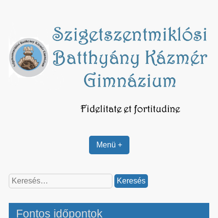
Skip
to
content
Menü +
Keresés:
Fontos időpontok