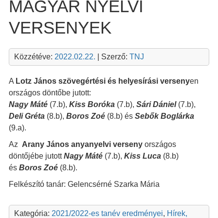
MAGYAR NYELVI
VERSENYEK
Közzétéve:
2022.02.22.
| Szerző:
TNJ
A
Lotz János szövegértési és helyesírási verseny
en
országos döntőbe jutott:
Nagy Máté
(7.b),
Kiss Boróka
(7.b),
Sári Dániel
(7.b),
Deli Gréta
(8.b),
Boros Zoé
(8.b) és
Sebők Boglárka
(9.a).
Az
Arany János anyanyelvi verseny
országos
döntőjébe jutott
Nagy Máté
(7.b),
Kiss Luca
(8.b)
és
Boros Zoé
(8.b).
Felkészító tanár: Gelencsérné Szarka Mária
Kategória:
2021/2022-es tanév eredményei
,
Hírek,