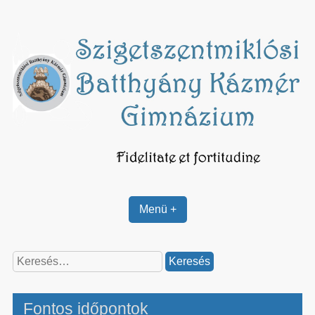
Skip
to
content
Menü +
Keresés:
Fontos időpontok