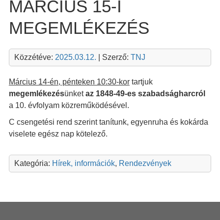
MÁRCIUS 15-I
MEGEMLÉKEZÉS
Közzétéve:
2025.03.12.
| Szerző:
TNJ
Március 14-én, pénteken 10:30-kor
tartjuk
megemlékezés
ünket
az 1848-49-es szabadságharcról
a 10. évfolyam közreműködésével.
C csengetési rend szerint tanítunk, egyenruha és kokárda
viselete egész nap kötelező.
Kategória:
Hírek, információk
,
Rendezvények