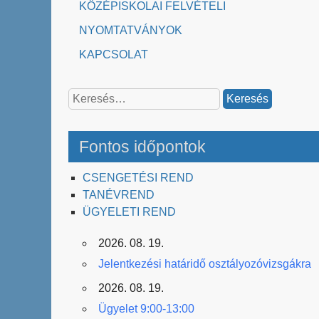
KÖZÉPISKOLAI FELVÉTELI
NYOMTATVÁNYOK
KAPCSOLAT
Keresés:
Fontos időpontok
CSENGETÉSI REND
TANÉVREND
ÜGYELETI REND
2026. 08. 19.
Jelentkezési határidő osztályozóvizsgákra
2026. 08. 19.
Ügyelet 9:00-13:00