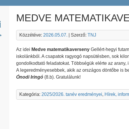
MEDVE MATEMATIKAV
Közzétéve:
2026.05.07.
| Szerző:
TNJ
Az idei
Medve matematikaverseny
Gellért-hegyi futam
iskolánkból. A csapatok ragyogó napsütésben, sok kilo
gondolkodtató feladatokat. Többségük elérte az arany, i
A legeredményesebbek, akik az országos döntőbe is be
Ónodi Iringó
(8.b). Gratulálunk!
Kategória:
2025/2026. tanév eredményei
,
Hírek, info