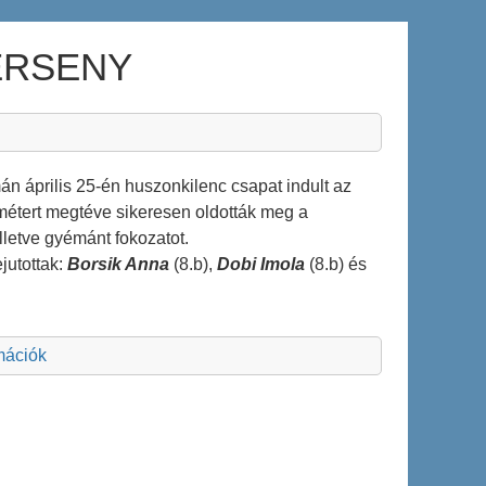
ERSENY
án április 25-én huszonkilenc csapat indult az
métert megtéve sikeresen oldották meg a
lletve gyémánt fokozatot.
jutottak:
Borsik Anna
(8.b),
Dobi Imola
(8.b) és
rmációk