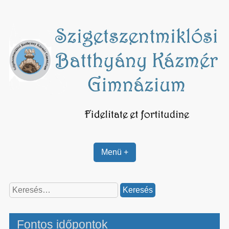
Skip
to
content
Menü +
Keresés:
Fontos időpontok