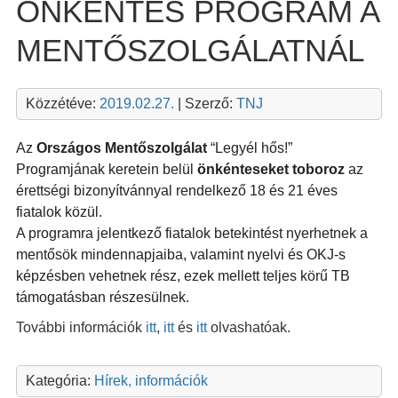
ÖNKÉNTES PROGRAM A
MENTŐSZOLGÁLATNÁL
Közzétéve:
2019.02.27.
| Szerző:
TNJ
Az
Országos Mentőszolgálat
“Legyél hős!”
Programjának keretein
belül
önkénteseket toboroz
az
érettségi bizonyítvánnyal
rendelkező 18 és 21 éves
fiatalok közül.
A programra jelentkező fiatalok betekintést nyerhetnek a
mentősök
mindennapjaiba, valamint nyelvi és OKJ-s
képzésben vehetnek rész,
ezek mellett teljes körű TB
támogatásban részesülnek.
További információk
itt
,
itt
és
itt
olvashatóak.
Kategória:
Hírek, információk