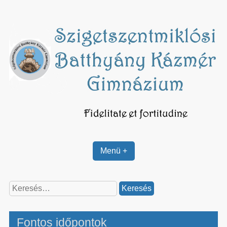
Skip
to
content
Menü +
Keresés:
Fontos időpontok