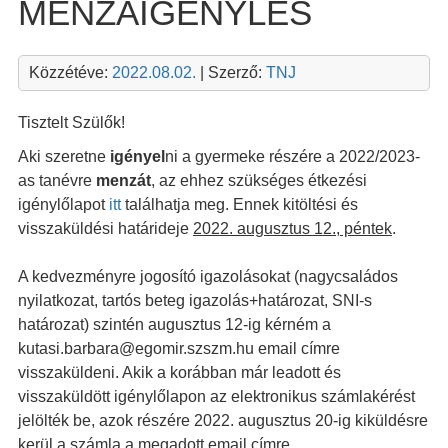
MENZAIGÉNYLÉS
Közzétéve:
2022.08.02.
| Szerző:
TNJ
Tisztelt Szülők!
Aki szeretne
igényel
ni a gyermeke részére a 2022/2023-
as tanévre
menzát
, az ehhez szükséges étkezési
igénylőlapot
itt
találhatja meg. Ennek kitöltési és
visszaküldési határideje
2022. augusztus 12., péntek
.
A kedvezményre jogosító igazolásokat (nagycsaládos
nyilatkozat, tartós beteg igazolás+határozat, SNI-s
határozat) szintén augusztus 12-ig kérném a
kutasi.barbara@egomir.szszm.hu email címre
visszaküldeni. Akik a korábban már leadott és
visszaküldött igénylőlapon az elektronikus számlakérést
jelölték be, azok részére 2022. augusztus 20-ig kiküldésre
kerül a számla a megadott email címre.