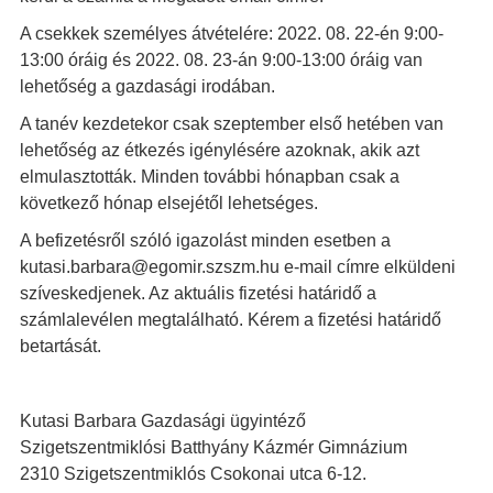
A csekkek személyes átvételére: 2022. 08. 22-én 9:00-
13:00 óráig és 2022. 08. 23-án 9:00-13:00 óráig van
lehetőség a gazdasági irodában.
A tanév kezdetekor csak szeptember első hetében van
lehetőség az étkezés igénylésére azoknak, akik azt
elmulasztották. Minden további hónapban csak a
következő hónap elsejétől lehetséges.
A befizetésről szóló igazolást minden esetben a
kutasi.barbara@egomir.szszm.hu e-mail címre elküldeni
szíveskedjenek. Az aktuális fizetési határidő a
számlalevélen megtalálható. Kérem a fizetési határidő
betartását.
Kutasi Barbara Gazdasági ügyintéző
Szigetszentmiklósi Batthyány Kázmér Gimnázium
2310 Szigetszentmiklós Csokonai utca 6-12.