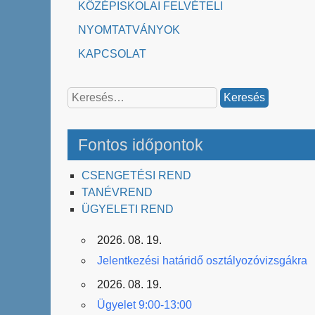
KÖZÉPISKOLAI FELVÉTELI
NYOMTATVÁNYOK
KAPCSOLAT
Keresés:
Fontos időpontok
CSENGETÉSI REND
TANÉVREND
ÜGYELETI REND
2026. 08. 19.
Jelentkezési határidő osztályozóvizsgákra
2026. 08. 19.
Ügyelet 9:00-13:00