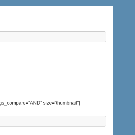
ags_compare=”AND” size=”thumbnail”]