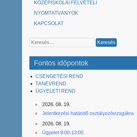
KÖZÉPISKOLAI FELVÉTELI
NYOMTATVÁNYOK
KAPCSOLAT
Keresés:
Fontos időpontok
CSENGETÉSI REND
TANÉVREND
ÜGYELETI REND
2026. 08. 19.
Jelentkezési határidő osztályozóvizsgákra
2026. 08. 19.
Ügyelet 9:00-13:00