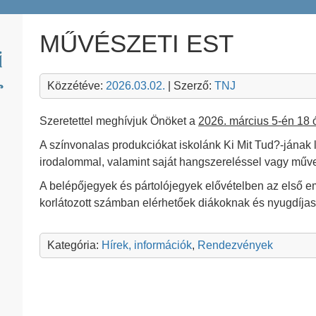
MŰVÉSZETI EST
Közzétéve:
2026.03.02.
| Szerző:
TNJ
Szeretettel meghívjuk Önöket a
2026. március 5-én 18 
A színvonalas produkciókat iskolánk Ki Mit Tud?-jának le
irodalommal, valamint saját hangszereléssel vagy műve
A belépőjegyek és pártolójegyek elővételben az első em
korlátozott számban elérhetőek diákoknak és nyugdíjas
Kategória:
Hírek, információk
,
Rendezvények