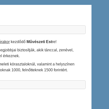
órakor
kezdődő
Művészeti Est
re!
gjobbjai biztosítják, akik tánccal, zenével,
l érkeznek.
eleti körasztaloknál, valamint a helyszínen
oknak 1000, felnőtteknek 1500 forintért.