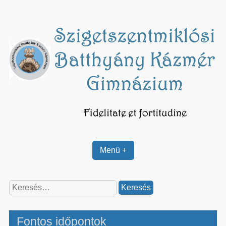
Skip
to
content
Menü +
Keresés:
Fontos időpontok