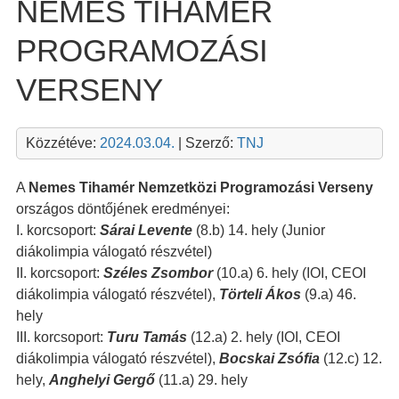
NEMES TIHAMÉR
PROGRAMOZÁSI
VERSENY
Közzétéve:
2024.03.04.
| Szerző:
TNJ
A
Nemes Tihamér Nemzetközi Programozási Verseny
országos döntőjének eredményei:
I. korcsoport:
Sárai Levente
(8.b) 14. hely (Junior
diákolimpia válogató részvétel)
II. korcsoport:
Széles Zsombor
(10.a) 6. hely (IOI, CEOI
diákolimpia válogató részvétel),
Törteli Ákos
(9.a) 46.
hely
III. korcsoport:
Turu Tamás
(12.a) 2. hely (IOI, CEOI
diákolimpia válogató részvétel),
Bocskai Zsófia
(12.c) 12.
hely,
Anghelyi Gergő
(11.a) 29. hely