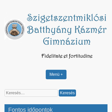
Skip
to
content
Menü +
Keresés:
Fontos időpontok