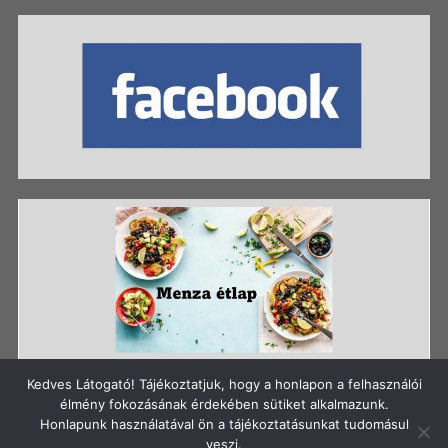
Kedves Látogató! Tájékoztatjuk, hogy a honlapon a felhasználói
élmény fokozásának érdekében sütiket alkalmazunk.
Honlapunk használatával ön a tájékoztatásunkat tudomásul
Szerzői jog: Szigetszentmiklósi Batthyány Kázmér
veszi.