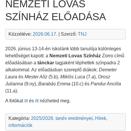
NEMZETI LOVAS
SZÍNHÁZ ELŐADÁSA
Közzétéve:
2026.06.17.
| Szerző:
TNJ
2026. június 13-14-én iskolánk több tanulója különleges
lehetőséget kapott: a
Nemzeti Lovas Színház
Zorro című
előadásában a
tánckar
tagjaként léphettek színpadra 2
alkalommal. Az előadásban szereplő diákok:
Demeter
Laura
és
Mester Alíz
(5.b),
Miklós Luca
(7.a),
Orosz
Julianna
(9.ny),
Barabás Emma
(10.c) és
Pandur Ancilla
(11.a).
A fotókat
itt
és
itt
nézheted meg.
Kategória:
2025/2026. tanév eredményei
,
Hírek,
információk