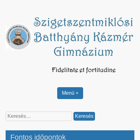
Skip
to
content
Menü +
Keresés:
Fontos időpontok