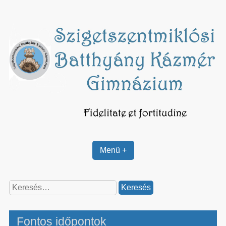
Skip
to
content
Menü +
Keresés:
Fontos időpontok