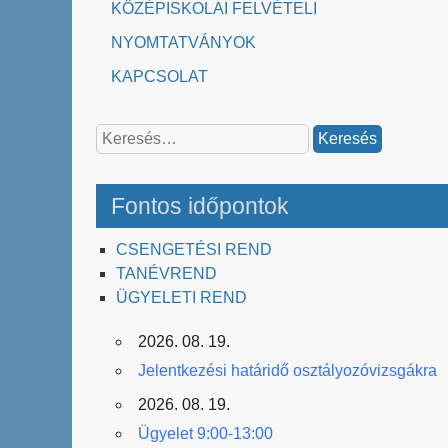
KÖZÉPISKOLAI FELVÉTELI
NYOMTATVÁNYOK
KAPCSOLAT
Keresés:
Fontos időpontok
CSENGETÉSI REND
TANÉVREND
ÜGYELETI REND
2026. 08. 19.
Jelentkezési határidő osztályozóvizsgákra
2026. 08. 19.
Ügyelet 9:00-13:00