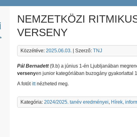
NEMZETKÖZI RITMIKU
VERSENY
Közzétéve:
2025.06.03.
| Szerző:
TNJ
Pál Bernadett
(9.b) a június 1-én Ljubljanában megre
verseny
en junior kategóriában buzogány gyakorlattal 1.,
A fotót
itt
nézheted meg.
Kategória:
2024/2025. tanév eredményei
,
Hírek, info