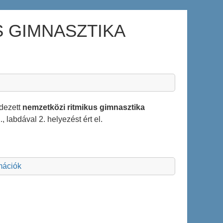
S GIMNASZTIKA
ndezett
nemzetközi
ritmikus
gimnasztika
 labdával 2. helyezést ért el.
rmációk