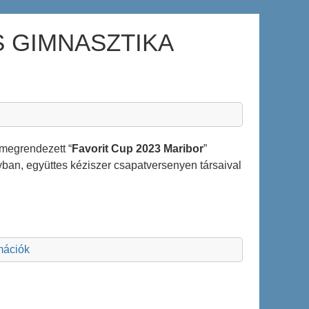
S GIMNASZTIKA
megrendezett “
Favorit Cup 2023 Maribor
”
lyban, együttes kéziszer csapatversenyen társaival
rmációk