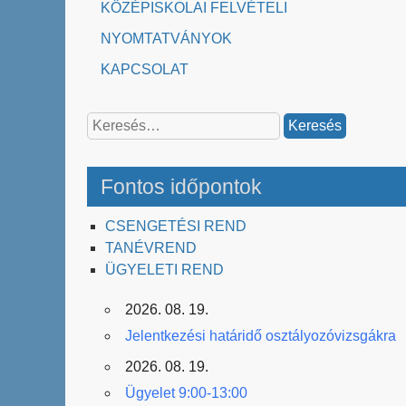
KÖZÉPISKOLAI FELVÉTELI
NYOMTATVÁNYOK
KAPCSOLAT
Keresés:
Fontos időpontok
CSENGETÉSI REND
TANÉVREND
ÜGYELETI REND
2026. 08. 19.
Jelentkezési határidő osztályozóvizsgákra
2026. 08. 19.
Ügyelet 9:00-13:00