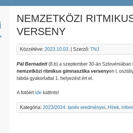
NEMZETKÖZI RITMIKU
VERSENY
Közzétéve:
2023.10.03.
| Szerző:
TNJ
Pál Bernadett
(8.b) a szeptember 30-án Szlovéniában 
nemzetközi ritmikus gimnasztika verseny
en I. osztá
labda gyakorlattal 1. helyezést ért el.
A fotóért
ide
kattints!
Kategória:
2023/2024. tanév eredményei
,
Hírek, info