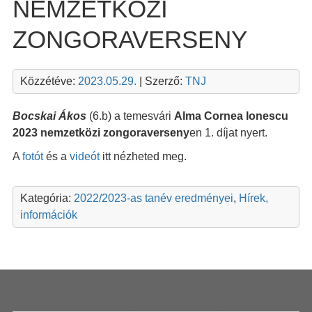
NEMZETKÖZI
ZONGORAVERSENY
Közzétéve:
2023.05.29.
| Szerző:
TNJ
Bocskai Ákos
(6.b) a temesvári
Alma Cornea Ionescu
2023 nemzetközi zongoraverseny
en 1. díjat nyert.
A
fotót
és a
videót
itt nézheted meg.
Kategória:
2022/2023-as tanév eredményei
,
Hírek,
információk