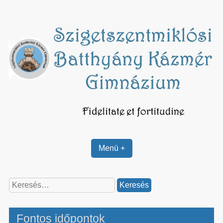
Skip
to
content
Menü +
Keresés:
Fontos időpontok