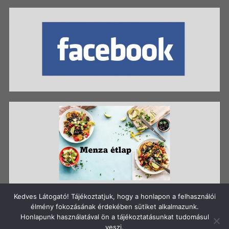
Kedves Látogató! Tájékoztatjuk, hogy a honlapon a felhasználói
élmény fokozásának érdekében sütiket alkalmazunk.
Honlapunk használatával ön a tájékoztatásunkat tudomásul
Szerzői jog: Szigetszentmiklósi Batthyány Kázmér
veszi.