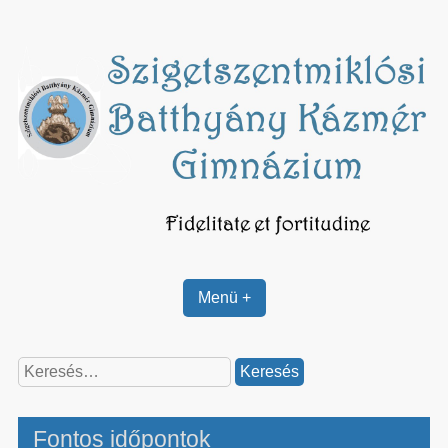
Skip
to
content
Menü +
Keresés:
Fontos időpontok