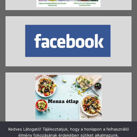
Kedves Látogató! Tájékoztatjuk, hogy a honlapon a felhasználói
élmény fokozásának érdekében sütiket alkalmazunk.