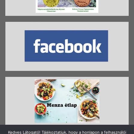
Kedves Látogató! Tájékoztatjuk, hogy a honlapon a felhasználói