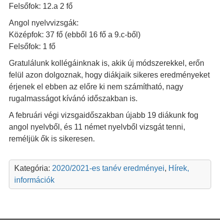
Felsőfok: 12.a 2 fő
Angol nyelvvizsgák:
Középfok: 37 fő (ebből 16 fő a 9.c-ből)
Felsőfok: 1 fő
Gratulálunk kollégáinknak is, akik új módszerekkel, erőn
felül azon dolgoznak, hogy diákjaik sikeres eredményeket
érjenek el ebben az előre ki nem számítható, nagy
rugalmasságot kívánó időszakban is.
A februári végi vizsgaidőszakban újabb 19 diákunk fog
angol nyelvből, és 11 német nyelvből vizsgát tenni,
reméljük ők is sikeresen.
Kategória:
2020/2021-es tanév eredményei
,
Hírek,
információk