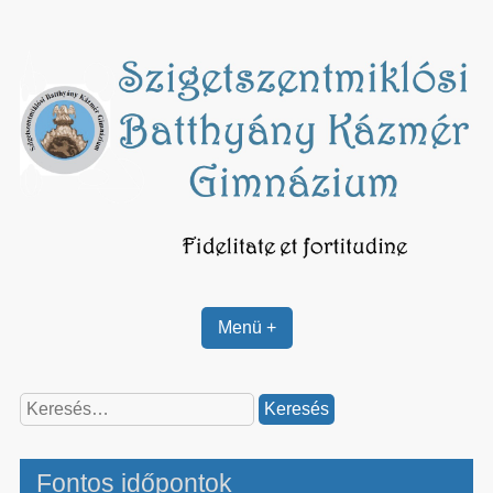
Skip
to
content
Menü +
Keresés:
Fontos időpontok