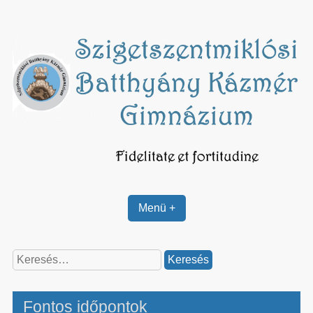
Skip
to
content
Menü +
Keresés:
Fontos időpontok