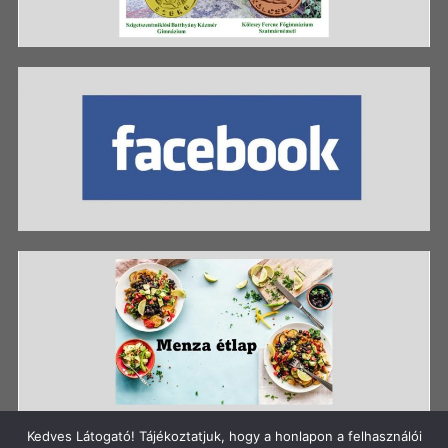
Kedves Látogató! Tájékoztatjuk, hogy a honlapon a felhasználói