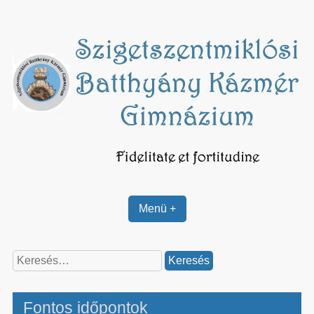
Skip
to
content
Menü +
Keresés:
Fontos időpontok