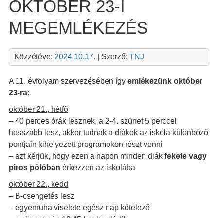
OKTÓBER 23-I
MEGEMLÉKEZÉS
Közzétéve:
2024.10.17.
| Szerző:
TNJ
A 11. évfolyam szervezésében így
emlékezünk október
23-ra
:
október 21., hétfő
– 40 perces órák lesznek, a 2-4. szünet 5 perccel
hosszabb lesz, akkor tudnak a diákok az iskola különböző
pontjain kihelyezett programokon részt venni
– azt kérjük, hogy ezen a napon minden diák
fekete vagy
piros pólóban
érkezzen az iskolába
október 22., kedd
– B-csengetés lesz
– egyenruha viselete egész nap kötelező