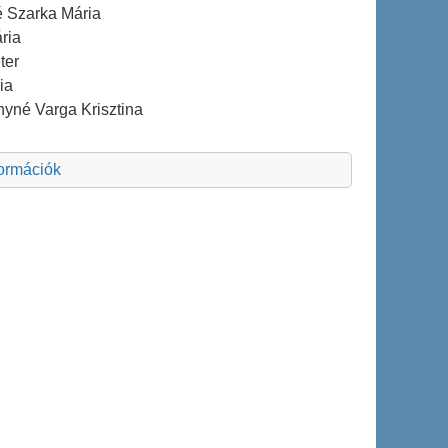
é Szarka Mária
ria
ter
ia
nyné Varga Krisztina
formációk