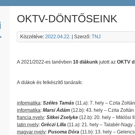
OKTV-DÖNTŐSEINK
Közzétéve:
2022.04.22.
| Szerző:
TNJ
A 2021/2022-es tanévben
10 diákunk
jutott az
OKTV d
A diákok és felkészítő tanáraik:
informatika
:
Széles Tamás
(11.a): 7. hely – Czita Zoltán
informatika
:
Marsi Ádám
(12.b): 43. hely – Czita Zoltán
francia nyelv
:
Sitkei Zselyke
(12.b): 20. hely – Miklósi I
latin nyelv
:
Gréczi Lilla
(11.a): 21. hely – Talabér-Nagy 
magyar nyelv
:
Pusoma Dóra
(11.b): 13. hely – Gelenc