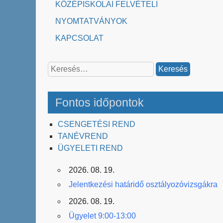
KÖZÉPISKOLAI FELVÉTELI
NYOMTATVÁNYOK
KAPCSOLAT
Keresés:
Fontos időpontok
CSENGETÉSI REND
TANÉVREND
ÜGYELETI REND
2026. 08. 19.
Jelentkezési határidő osztályozóvizsgákra
2026. 08. 19.
Ügyelet 9:00-13:00