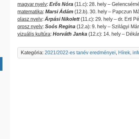
magyar nyelv
:
Erős Nóra
(11.c): 28. hely – Gelencsérn
matematika
:
Marsi Ádám
(12.b). 30. hely – Papczun Má
olasz nyelv
:
Árpási Nikolett
(11.c): 29. hely – dr. Ertl Pé
orosz nyelv
:
Soós Regina
(12.a): 9. hely – Szilágyi Már
vizuális kultúra
:
Horváth Janka
(12.c): 14. hely – Déká
Kategória:
2021/2022-es tanév eredményei
,
Hírek, in