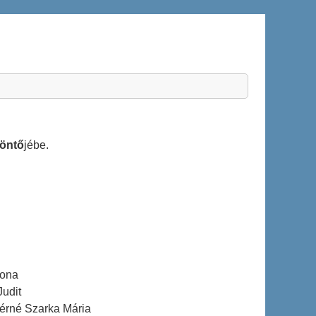
öntő
jébe.
lona
Judit
sérné Szarka Mária