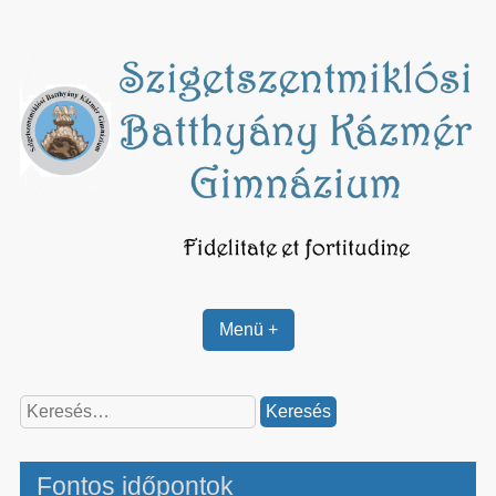
Skip
to
content
Menü +
Keresés:
Fontos időpontok