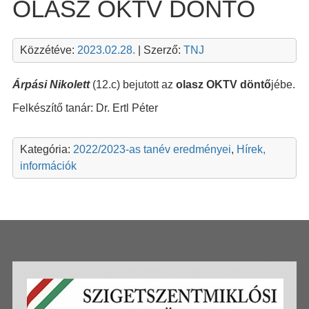
OLASZ OKTV DÖNTŐ
Közzétéve:
2023.02.28.
| Szerző:
TNJ
Árpási Nikolett
(12.c) bejutott az
olasz OKTV döntő
jébe.
Felkészítő tanár: Dr. Ertl Péter
Kategória:
2022/2023-as tanév eredményei
,
Hírek,
információk