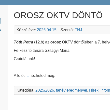
OROSZ OKTV DÖNTŐ
Közzétéve:
2026.04.15.
| Szerző:
TNJ
Tóth Petra
(12.b) az
orosz OKTV
döntőjében a 7. hely
Felkészítő tanára Szilágyi Mária.
Gratulálunk!
A fotót
itt
nézheted meg.
Kategória:
2025/2026. tanév eredményei
,
Hírek, info