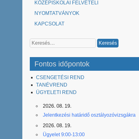
KÖZÉPISKOLAI FELVÉTELI
NYOMTATVÁNYOK
KAPCSOLAT
Keresés:
Fontos időpontok
CSENGETÉSI REND
TANÉVREND
ÜGYELETI REND
2026. 08. 19.
Jelentkezési határidő osztályozóvizsgákra
2026. 08. 19.
Ügyelet 9:00-13:00