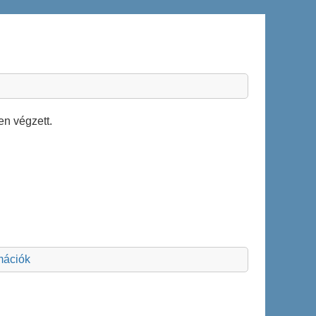
en végzett.
rmációk