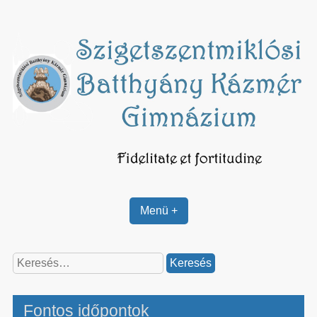
Skip
to
content
Menü +
Keresés:
Fontos időpontok