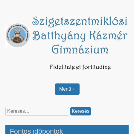
Skip
to
content
Menü +
Keresés:
Fontos időpontok