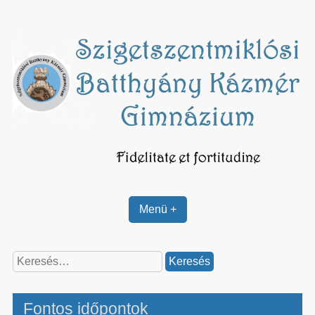
Skip
to
content
Menü +
Keresés:
Fontos időpontok