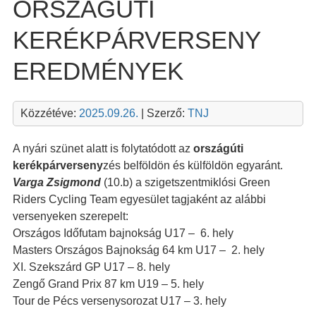
ORSZÁGÚTI
KERÉKPÁRVERSENY
EREDMÉNYEK
Közzétéve:
2025.09.26.
| Szerző:
TNJ
A nyári szünet alatt is folytatódott az
országúti
kerékpárverseny
zés belföldön és külföldön egyaránt.
Varga Zsigmond
(10.b) a szigetszentmiklósi Green
Riders Cycling Team egyesület tagjaként az alábbi
versenyeken szerepelt:
Országos Időfutam bajnokság U17 – 6. hely
Masters Országos Bajnokság 64 km U17 – 2. hely
XI. Szekszárd GP U17 – 8. hely
Zengő Grand Prix 87 km U19 – 5. hely
Tour de Pécs versenysorozat U17 – 3. hely