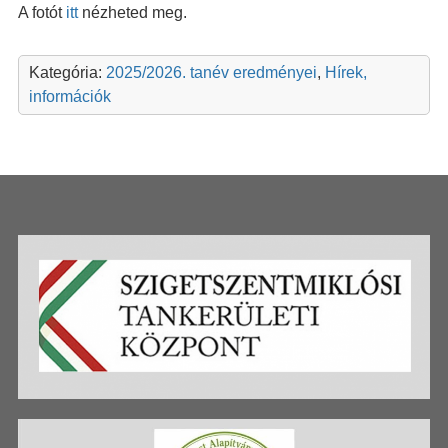
A fotót
itt
nézheted meg.
Kategória:
2025/2026. tanév eredményei
,
Hírek,
információk