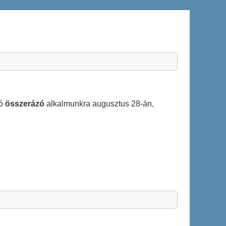
dó
összerázó
alkalmunkra augusztus 28-án,