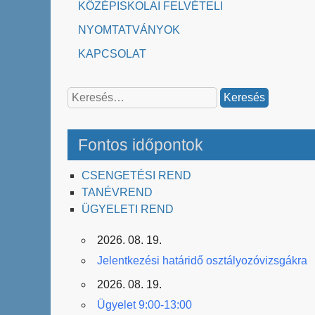
KÖZÉPISKOLAI FELVÉTELI
NYOMTATVÁNYOK
KAPCSOLAT
Keresés:
Fontos időpontok
CSENGETÉSI REND
TANÉVREND
ÜGYELETI REND
2026. 08. 19.
Jelentkezési határidő osztályozóvizsgákra
2026. 08. 19.
Ügyelet 9:00-13:00