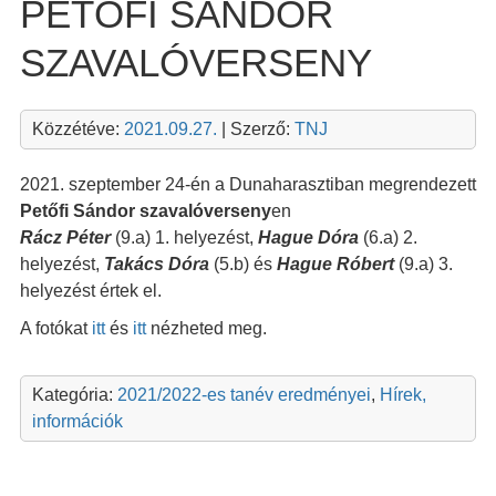
PETŐFI SÁNDOR
SZAVALÓVERSENY
Közzétéve:
2021.09.27.
| Szerző:
TNJ
2021. szeptember 24-én a Dunaharasztiban megrendezett
Petőfi Sándor szavalóverseny
en
Rácz Péter
(9.a) 1. helyezést,
Hague Dóra
(6.a) 2.
helyezést,
Takács Dóra
(5.b) és
Hague Róbert
(9.a) 3.
helyezést értek el.
A fotókat
itt
és
itt
nézheted meg.
Kategória:
2021/2022-es tanév eredményei
,
Hírek,
információk