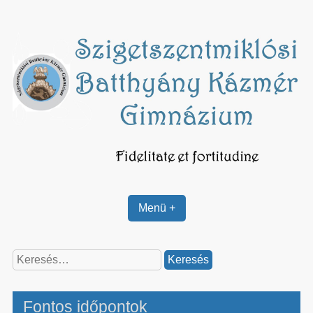
Skip
to
content
Menü +
Keresés:
Fontos időpontok