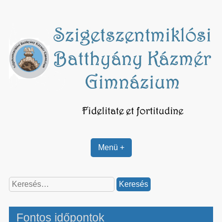
Skip
to
content
Menü +
Keresés:
Fontos időpontok