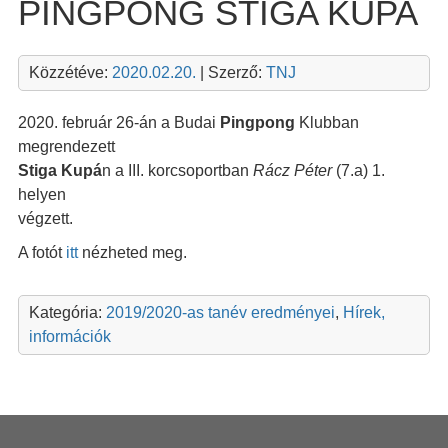
PINGPONG STIGA KUPA
Közzétéve:
2020.02.20.
| Szerző:
TNJ
2020. február 26-án a Budai
Pingpong
Klubban
megrendezett
Stiga Kupá
n a III. korcsoportban
Rácz Péter
(7.a) 1.
helyen
végzett.
A fotót
itt
nézheted meg.
Kategória:
2019/2020-as tanév eredményei
,
Hírek,
információk