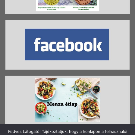
Kedves Látogató! Tájékoztatjuk, hogy a honlapon a felhasználói