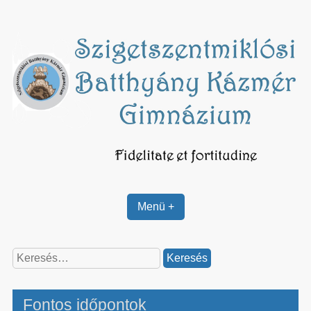
Skip
to
content
Menü +
Keresés:
Fontos időpontok