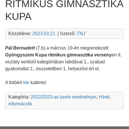
RITMIKUS GIMNASZTIKA
KUPA
Közzétéve:
2023.03.21.
| Szerző:
TNJ
Pál Bernadett
(7.b) a március 19-én megrendezett
Gyöngyszem Kupa ritmikus gimnasztika verseny
en II.
osztály serdülő kategóriában labdával 1., szabad
gyakorlattal 2., összetettben 1. helyezést ért el.
A fotóért
ide
kattints!
Kategória:
2022/2023-as tanév eredményei
,
Hírek,
információk