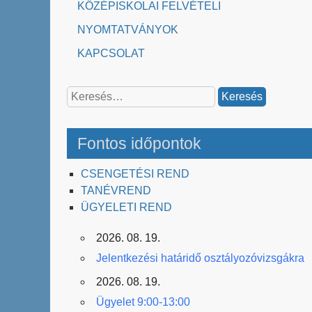
KÖZÉPISKOLAI FELVÉTELI
NYOMTATVÁNYOK
KAPCSOLAT
Keresés:
Fontos időpontok
CSENGETÉSI REND
TANÉVREND
ÜGYELETI REND
2026. 08. 19.
Jelentkezési határidő osztályozóvizsgákra
2026. 08. 19.
Ügyelet 9:00-13:00