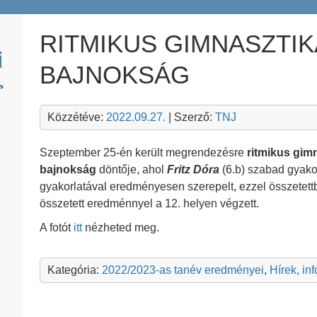
RITMIKUS GIMNASZTI
BAJNOKSÁG
Közzétéve:
2022.09.27.
| Szerző:
TNJ
Szeptember 25-én került megrendezésre
ritmikus gim
bajnokság
döntője, ahol
Fritz Dóra
(6.b) szabad gyakorl
gyakorlatával eredményesen szerepelt, ezzel összetett
összetett eredménnyel a 12. helyen végzett.
A fotót
itt
nézheted meg.
Kategória:
2022/2023-as tanév eredményei
,
Hírek, in