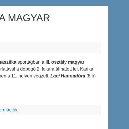
KA MAGYAR
nasztika
sportágban a
III. osztály magyar
atával a dobogó 2. fokára állhatott fel. Karika
ben a 11. helyen végzett.
Laci Hannadóra
(6.b)
formációk