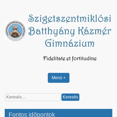
Skip
to
content
Menü +
Keresés:
Fontos időpontok