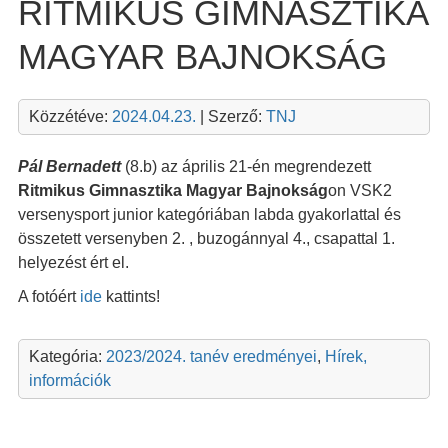
RITMIKUS GIMNASZTIKA
MAGYAR BAJNOKSÁG
Közzétéve:
2024.04.23.
| Szerző:
TNJ
Pál Bernadett
(8.b) az április 21-én megrendezett
Ritmikus Gimnasztika Magyar Bajnokság
on VSK2
versenysport junior kategóriában labda gyakorlattal és
összetett versenyben 2. , buzogánnyal 4., csapattal 1.
helyezést ért el.
A fotóért
ide
kattints!
Kategória:
2023/2024. tanév eredményei
,
Hírek,
információk