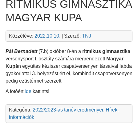
RITMIKUS GIMNASZTIKA
MAGYAR KUPA
Közzétéve:
2022.10.10.
| Szerző:
TNJ
Pál Bernadett
(7.b) október 8-án a
ritmikus gimnasztika
versenysport I. osztály számára megrendezett
Magyar
Kupá
n együttes kéziszer csapatversenyen társaival labda
gyakorlattal 3. helyezést ért el, kombinált csapatversenyen
pedig ezüstérmet szerzett.
A fotóért
ide
kattints!
Kategória:
2022/2023-as tanév eredményei
,
Hírek,
információk