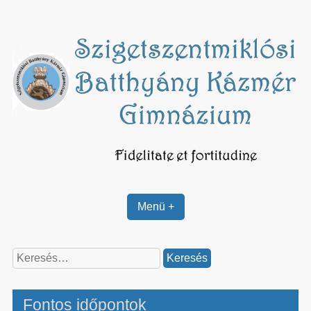
Skip
to
content
Menü +
Keresés:
Fontos időpontok